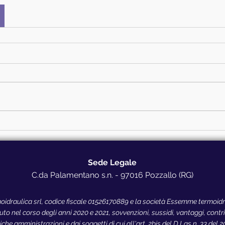
Sede Legale
C.da Palamentano s.n. - 97016 Pozzallo (RG)
idraulica srl, codice fiscale 01526170889 e la società Essemme termoidrau
o nel corso degli anni 2020 e 2021, sovvenzioni, sussidi, vantaggi, contribu
che amministrazioni e dai soggetti di cui all'art. 2bis del D.Lgs n. 33 del 