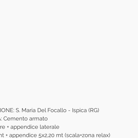
E: S. Maria Del Focallo - Ispica (RG)
 Cemento armato
e + appendice laterale
 + appendice 5x2,20 mt (scala+zona relax)