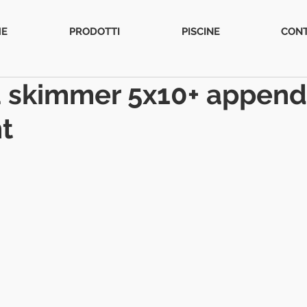
E
PRODOTTI
PISCINE
CONT
a skimmer 5x10+ append
t