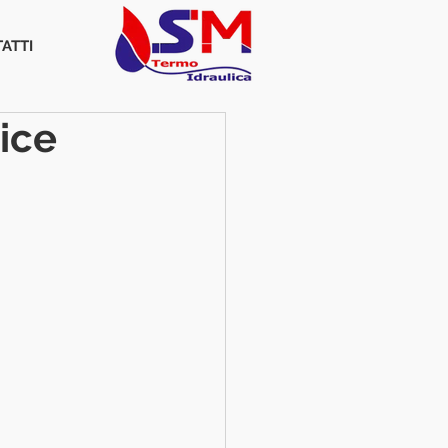
ATTI
ice