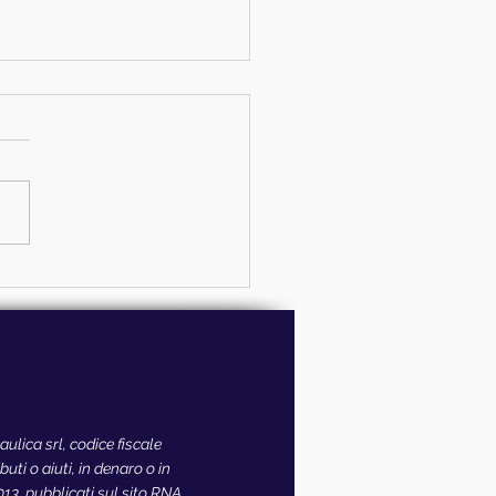
lica srl, codice fiscale
ti o aiuti, in denaro o in
2013, pubblicati sul sito RNA