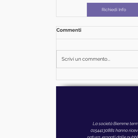
Richiedi Info
Commenti
Scrivi un commento...
La società Biemme termo
01544130881 hanno ricevut
natura, erogati dalle pubbli