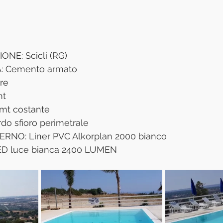
NE: Scicli (RG)
 Cemento armato
re 
t 
mt costante
o sfioro perimetrale
RNO: Liner PVC Alkorplan 2000 bianco 
ED luce bianca 2400 LUMEN