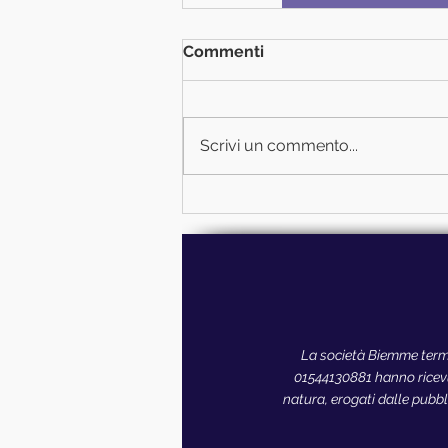
Commenti
Scrivi un commento...
La società Biemme termo
01544130881 hanno ricevut
natura, erogati dalle pubbli