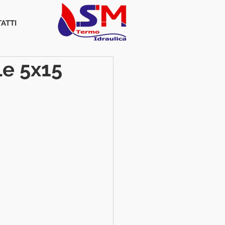
ATTI
le 5x15