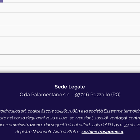
Sede Legale
C.da Palamentano s.n. - 97016 Pozzallo (RG)
idraulica srl, codice fiscale 01526170889 e la società Essemme termoidrau
o nel corso degli anni 2020 e 2021, sovvenzioni, sussidi, vantaggi, contribu
che amministrazioni e dai soggetti di cui all'art. 2bis del D.Lgs n. 33 del 
Registro Nazionale Aiuti di Stato -
sezione trasparenza
: